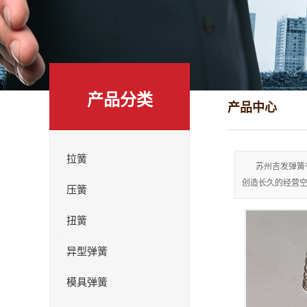
产品分类
产品中心
拉簧
苏州吉发弹簧
创造长久的经营空
压簧
扭簧
异型弹簧
模具弹簧