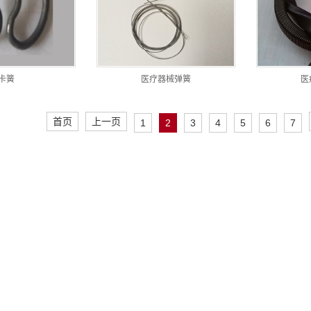
卡簧
医疗器械弹簧
医
首页
上一页
1
2
3
4
5
6
7