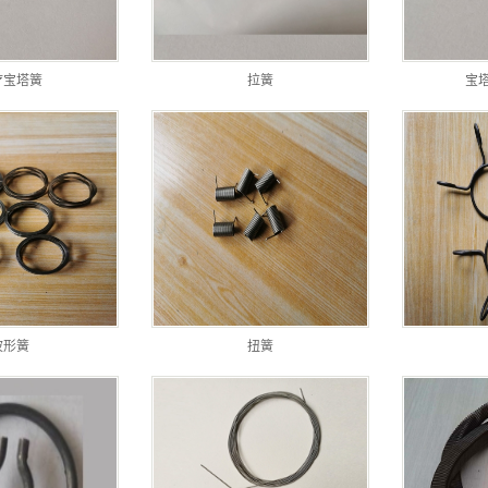
疗宝塔簧
拉簧
宝
波形簧
扭簧