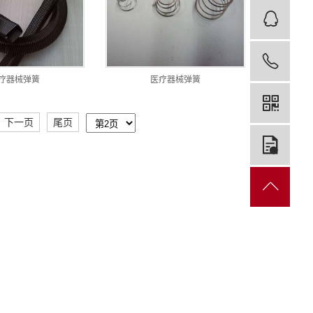
客
189
疗器械弹簧
医疗器械弹簧
下一页
尾页
在