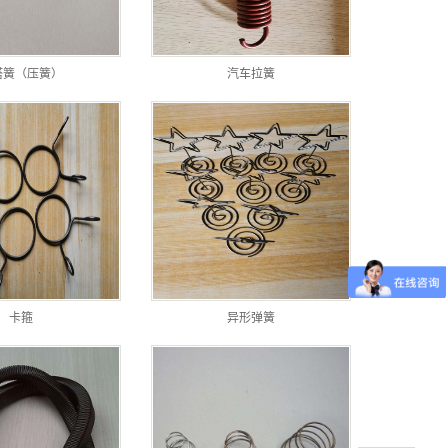
塔簧（压簧）
汽车拉簧
卡箍
异形弹簧