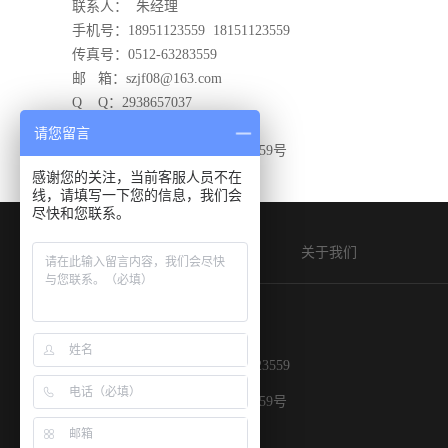
联系人： 朱经理
手机号：
18951123559
18151123559
传真号：0512-63283559
邮 箱：szjf08@163.com
Q Q：2938657037
网 址：www.szjfth.com
请您留言
地 址：
苏州市吴江区龙江路859号
感谢您的关注，当前客服人员不在
线，请填写一下您的信息，我们会
尽快和您联系。
网站首页
关于我们
联系人： 朱经理
手机号：
18951123559
18151123559
网 址：www.szjfth.com
地 址：苏州市吴江区龙江路859号